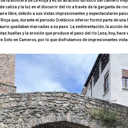
de la Biosfera de La Rioja y es un atractivo turístico del Camero Vie
caliza y la luz en el discurrir del río a través de la garganta de ro
ire libre, debido a sus vistas impresionantes y espectaculares paisa
Rioja que, durante el periodo Cretácico inferior formó parte de un
saurio quedaban marcadas a su paso. La sedimentación, la acción de 
s huellas y la erosión que produce el paso del río Leza, hoy, hace v
de Soto en Cameros, por lo que disfrutamos de impresionantes vistas