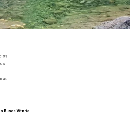
cios
ios
oras
ón Buses Vitoria