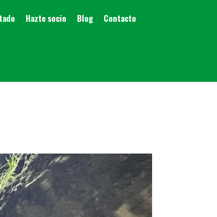
stado
Hazte socio
Blog
Contacto
N