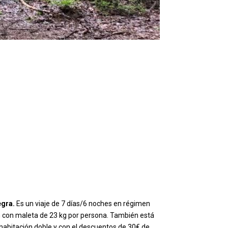
egra.
Es un viaje de 7 días/6 noches en régimen
ión con maleta de 23 kg por persona. También está
n habitación doble y con el descuentos de 30€ de