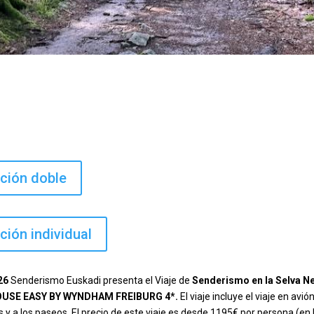
ación doble
ción individual
026
Senderismo Euskadi presenta el Viaje de
Senderismo en la Selva N
OUSE EASY BY WYNDHAM FREIBURG 4*.
El viaje incluye el viaje en av
nes y a los paseos. El precio de este viaje es desde 1195€ por persona (e